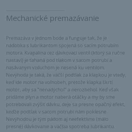
Mechanické premazávanie
Premazáva v jednom bode a funguje tak, že je
nádobka s lubrikantom spojená so sacím potrubím
motora. Kvapalina cez dávkovací ventil (ktorý sa ručne
nastaví) je ťahaná pod tlakom v sacom potrubí a
nasávaným vzduchom je nesená ku ventilom.
Nevýhoda je taká, že väčší podtlak za klapkou je vtedy,
keď ide motor na voľnobeh, pretože klapka škrtí
motor, aby sa "nenadýchol" a nerozbehol. Keď však
pridáme plyn a motor naberá otáčky a my by sme
potrebovali zvýšiť dávku, deje sa presne opačný efekt,
keďže podtlak v sacom potrubí nám poklesne.
Nevýhodou je tým pádom aj neefektívne (málo
presné) dávkovanie a väčšia spotreba lubrikantu.