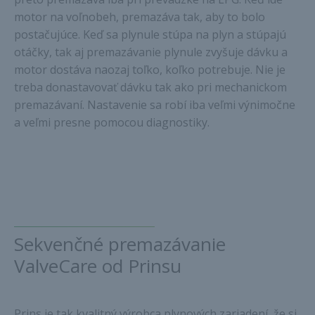
motor na voľnobeh, premazáva tak, aby to bolo
postačujúce. Keď sa plynule stúpa na plyn a stúpajú
otáčky, tak aj premazávanie plynule zvyšuje dávku a
motor dostáva naozaj toľko, koľko potrebuje. Nie je
treba donastavovať dávku tak ako pri mechanickom
premazávaní. Nastavenie sa robí iba veľmi výnimočne
a veľmi presne pomocou diagnostiky.
Sekvenčné premazávanie
ValveCare od Prinsu
Prins je tak kvalitný výrobca plynových zariadení, že si