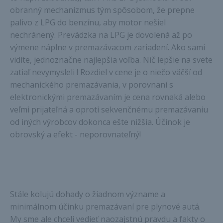
obranný mechanizmus tým spôsobom, že prepne
palivo z LPG do benzínu, aby motor nešiel
nechránený. Prevádzka na LPG je dovolená až po
výmene náplne v premazávacom zariadení. Ako sami
vidíte, jednoznačne najlepšia voľba. Nič lepšie na svete
zatiaľ nevymysleli ! Rozdiel v cene je o niečo väčší od
mechanického premazávania, v porovnaní s
elektronickými premazávaním je cena rovnaká alebo
veľmi prijateľná a oproti sekvenčnému premazávaniu
od iných výrobcov dokonca ešte nižšia. Účinok je
obrovský a efekt - neporovnateľný!
Stále kolujú dohady o žiadnom význame a
minimálnom účinku premazávaní pre plynové autá.
My sme ale chceli vedieť naozajstnú pravdu a fakty o