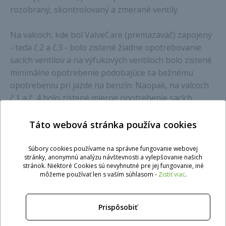
rozobraný, skontrolovaný a zmerané ventily.
Na valcoch, kde bol ValveCare (premazávač) zapojený
- teda č.2 a č.3 - bolo zistené žiadne opotrebovanie
sacích ventilov a na výfukových ventiloch bolo zistené
minimálne opotrebenie podobajúce sa bežnému
opotrebeniu pri jazde na benzín. Naopak, na valcoch
č.1 a č. 4 bolo zistené mierne opotrebenie sacích
ventilov a dosť značné opotrebenie výfukových
ventilov. Tento test reálne dokazuje perfektnú prácu
Táto webová stránka používa cookies
premazávania ValveCare a taktiež chemickej látky v
tomto premazávači. Tu je teda dôkaz. Takže o tejto
Súbory cookies používame na správne fungovanie webovej
stránky, anonymnú analýzu návštevnosti a vylepšovanie našich
technológii z Prinsu už žiadne dohady.
stránok. Niektoré Cookies sú nevyhnutné pre jej fungovanie, iné
môžeme používať len s vaším súhlasom -
Zistiť viac
.
ValveCare_Test_Report.pdf
Prispôsobiť