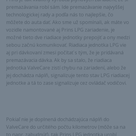
premazávania robí sám. Ide premazávanie najvyššej
technologickej rady a podľa nás to najlepšie, čo
môžete do auta dať. Ako sme už spomínali, ak máte vo
vozidle namontované aj Prins LPG zariadenie, je
možné tieto dve riadiace jednotky prepojiť a ony medzi
sebou začnú komunikovať. Riadiaca jednotka LPG vie
aj pri dávkovaní zmesi počítať s tým, že je pridávaná
premazávacia dávka. Ak by sa stalo, že riadiaca
jednotka ValveCare zistí chybu na zariadení, alebo že
jej dochádza náplň, signalizuje tento stav LPG riadiacej
jednotke a tá to zase signalizuje cez ovládač vodičovi.
Pokiaľ nie je doplnená dochádzajúca náplň do
ValveCare do určitého počtu kilometrov (môže sa na
to napr. zabudnúť), tak Prins LPG jednotka urobí