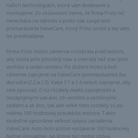
našich technológiách, ktoré vám dodávame a
montujeme. Zo skúseností vieme, že firma Prins nič
nenecháva na náhodu a preto nás zaujal test
premazávania ValveCare, ktorý Prins urobil a my vám
ho predkladáme.
Firma Prins motor zámerne rozobrala pred testom,
aby zistila jeho pôvodný stav a zmerala tiež stav jeho
ventilov a sediel ventilov. Po zložení motora boli
zámerne zapojené na ValveCare (premazávanie) iba
dva valce (č.2 a č.3). Valce č.1 a č.4 neboli zapojené, aby
sme spoznali, či sú rozdiely medzi zapojenými a
nezapojenými valcami, ich ventilmi a ventilovými
sedlami a ak áno, tak aké veľké tieto rozdiely sú po
reálnej 100 hodinovej prevádzke motora. Takto
skutočne spoznáme veľkosť vplyvu zariadenia
ValveCare. Auto bolo potom vystavené 100 hodinovej
bežnej prevádzke, po ktorej bol motor znova