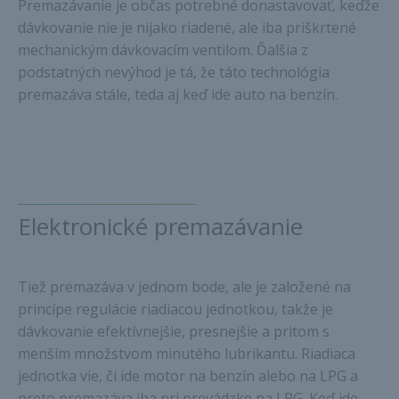
Premazávanie je občas potrebné donastavovať, keďže
dávkovanie nie je nijako riadené, ale iba priškrtené
mechanickým dávkovacím ventilom. Ďalšia z
podstatných nevýhod je tá, že táto technológia
premazáva stále, teda aj keď ide auto na benzín.
Elektronické premazávanie
Tiež premazáva v jednom bode, ale je založené na
princípe regulácie riadiacou jednotkou, takže je
dávkovanie efektívnejšie, presnejšie a pritom s
menším množstvom minutého lubrikantu. Riadiaca
jednotka vie, či ide motor na benzín alebo na LPG a
preto premazáva iba pri prevádzke na LPG. Keď ide