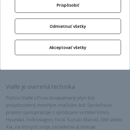
Pre koho je Vialle?
Prispôsobiť
Systémy Vialle odporúčame najmä zákazníkom, ktorí
sa nepozerajú na ceny, ale na kvalitu a so svojím
Odmietnuť všetky
automobilom pravidelne a veľa jazdia. Vialle je tu aj
pre tých, ktorí si potrpia na to, aby ich auto nestratilo
prestavbou žiadnu zo svojich pôvodných vlastností,
Akceptovať všetky
najmä čo sa týka sily motora. Vialle, rovnako ako
Prins, je overená holandská značka splyňovačov.
Vialle je overená technika
Pohon Vialle LPi na skvapalnený plyn bol
prispôsobený mnohým značkám áut. Spoločnosť
priamo spolupracuje s výrobcami vozidiel Volvo,
Hyundai, Volkswagen, Ford, Suzuki-Maruti, DAF alebo
Kia, na ktorých svoje zariadenia aj testuje.