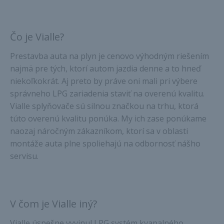
Čo je Vialle?
Prestavba auta na plyn je cenovo výhodným riešením
najmä pre tých, ktorí autom jazdia denne a to hneď
niekoľkokrát. Aj preto by práve oni mali pri výbere
správneho LPG zariadenia staviť na overenú kvalitu.
Vialle splyňovače sú silnou značkou na trhu, ktorá
túto overenú kvalitu ponúka. My ich zase ponúkame
naozaj náročným zákazníkom, ktorí sa v oblasti
montáže auta plne spoliehajú na odbornosť nášho
servisu.
V čom je Vialle iný?
Vialle úspešne vyvinul LPG systém kvapalného