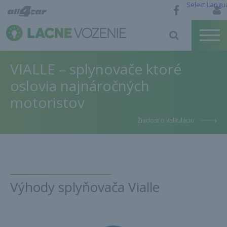
Select Langu
VIALLE – splynovače ktoré
oslovia najnáročných
motoristov
Žiadosť o kalkuláciu
Výhody splyňovača Vialle