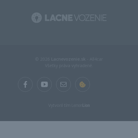
© 2026
Lacnevozenie.sk
- All4car
Všetky práva vyhradené.
Vytvoril tím