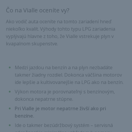
Čo na Vialle oceníte vy?
Ako vodič auta oceníte na tomto zariadení hneď
niekoľko kvalít. Výhody tohto typu LPG zariadenia
vyplývajú hlavne z toho, že Vialle vstrekuje plyn v
kvapalnom skupenstve.
Medzi jazdou na benzín a na plyn nezbadáte
takmer žiadny rozdiel. Dokonca väčšina motorov
ide lepšie a kultivovanejšie na LPG ako na benzín.
Výkon motora je porovnateľný s benzínovým,
dokonca nepatrne stúpne.
Pri Vialle je motor nepatrne živší ako pri
benzíne.
Ide o takmer bezúdržbový systém – servisná