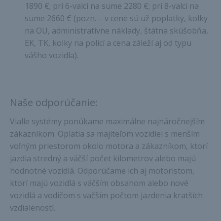
1890 €; pri 6-valci na sume 2280 €; pri 8-valci na
sume 2660 € (pozn. – v cene sú už poplatky, kolky
na OU, administratívne náklady, štátna skúšobňa,
EK, TK, kolky na polící a cena záleží aj od typu
vášho vozidla).
Naše odporúčanie:
Vialle systémy ponúkame maximálne najnáročnejším
zákazníkom. Oplatia sa majiteľom vozidiel s menším
voľným priestorom okolo motora a zákazníkom, ktorí
jazdia stredný a väčší počet kilometrov alebo majú
hodnotné vozidlá. Odporúčame ich aj motoristom,
ktorí majú vozidlá s väčším obsahom alebo nové
vozidlá a vodičom s vačším počtom jazdenia kratších
vzdialeností.