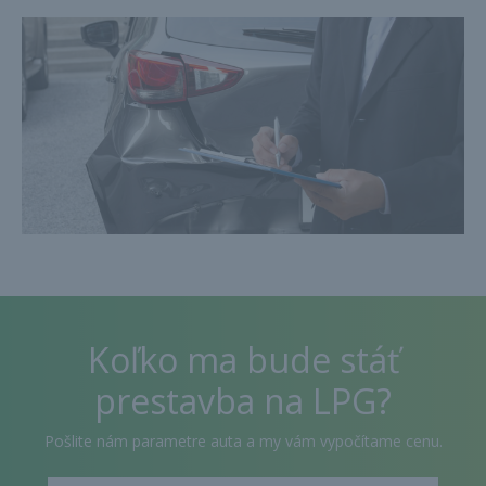
Koľko ma bude stáť
prestavba na LPG?
Pošlite nám parametre auta a my vám vypočítame cenu.