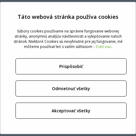
Kalkulácia prestavby
Táto webová stránka používa cookies
Záručné podmienky
Aký plyn si vybrať?
Súbory cookies používame na správne fungovanie webovej
stránky, anonymnú analýzu návštevnosti a vylepšovanie našich
Služby k montáži plynu
stránok. Niektoré Cookies sú nevyhnutné pre jej fungovanie, iné
môžeme používať len s vaším súhlasom -
Zistiť viac
.
Partneri All4car
Prispôsobiť
INÉ WEBY ALL4CAR
Odmietnuť všetky
Autoklinika
Akceptovať všetky
STK Mestečko
Chipovanie