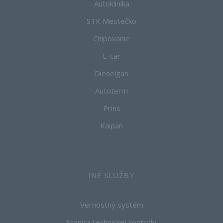
Autoklinika
STK Mestečko
Chipovanie
E-car
Dieselgas
Autoterm
Prins
Kaipan
INÉ SLUŽBY
Vernostný systém
Stanica technickej kontroly