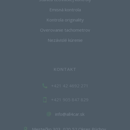
Emisná kontrola
Kontrola originality
Overovanie tachometrov
Nezávislé kúrenie
KONTAKT
+421 42 4692 271
+421 905 847 829
info@all4car.sk
Mestečko 303, 020 52 Okres Púchov