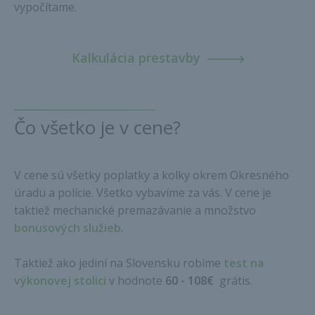
vypočítame.
Kalkulácia prestavby
Čo všetko je v cene?
V cene sú všetky poplatky a kolky okrem Okresného
úradu a polície. Všetko vybavíme za vás. V cene je
taktiež mechanické premazávanie a množstvo
bonusových služieb
.
Taktiež ako jediní na Slovensku robíme
test na
výkonovej stolici
v hodnote
60 - 108€
grátis.