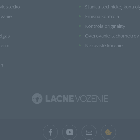
Mestečko
Stanica technickej kontrol
ovanie
Emisná kontrola
Kontrola originality
elgas
Overovanie tachometrov
term
Nezávislé kúrenie
an