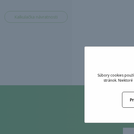
Kalkulačka návratnosti
Súbory cookies použí
stránok. Niektoré
Koľko 
P