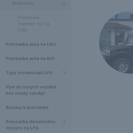
Referencie
Prestavba
Hummer H2 na
CNG
Prestavba auta na LNG
Prestavba auta na BIO
Typy vstrekovaní LPG
Plyn do nových vozidiel
bez straty záruky!
Bonusy k prestavbe
Prestavba dieselového
motoru na LPG