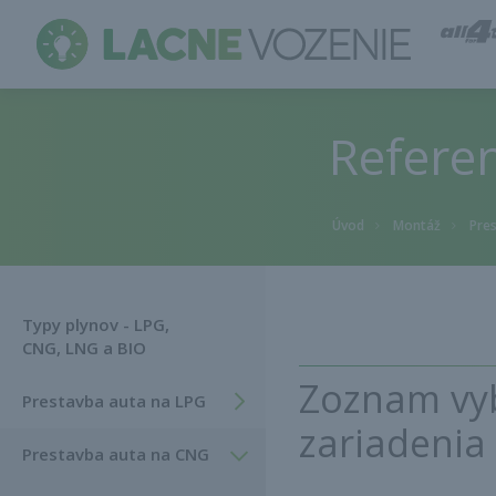
Montáž, servis a prestavba auta na plyn
Referen
Úvod
Montáž
Pre
>
>
Typy plynov - LPG,
CNG, LNG a BIO
Zoznam vyb
Prestavba auta na LPG
zariadenia
Prestavba auta na CNG