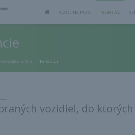
ÚVOD
AUTO NA PLYN
MONTÁŽ
SL
cie
stavba auta na CNG
Referencie
>
raných vozidiel, do ktorýc