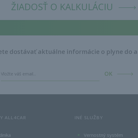
ŽIADOSŤ O KALKULÁCIU
te dostávať aktuálne informácie o plyne do 
OK
BY ALL4CAR
INÉ SLUŽBY
linika
Vernostný systém