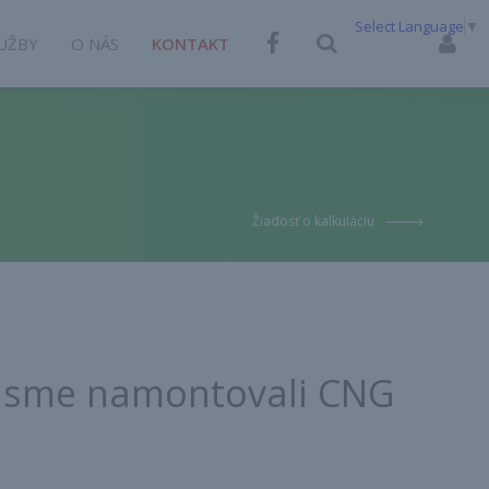
Select Language
▼
UŽBY
O NÁS
KONTAKT
Žiadosť o kalkuláciu
h sme namontovali CNG