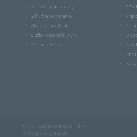
Kalkulácia prestavby
STK 
Záručné podmienky
Chip
Aký plyn si vybrať?
E-car
Služby k montáži plynu
Dies
Partneri All4car
Auto
Prins
Kaip
© 2026
Lacnevozenie.sk
- All4car
Všetky práva vyhradené.