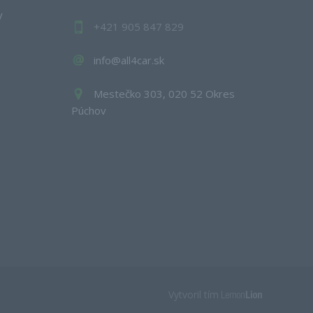
y
+421 905 847 829
info@all4car.sk
Mestečko 303, 020 52 Okres
Púchov
Vytvoril tím