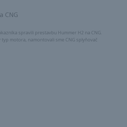
na CNG
ákazníka spravili prestavbu Hummer H2 na CNG.
 typ motora, namontovali sme CNG splyňovač