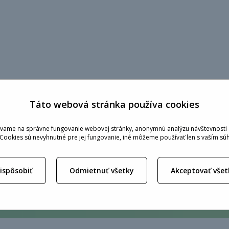
Táto webová stránka používa cookies
vame na správne fungovanie webovej stránky, anonymnú analýzu návštevnosti 
 Cookies sú nevyhnutné pre jej fungovanie, iné môžeme používať len s vaším sú
ma bude stáť prestavba 
rispôsobiť
Odmietnuť všetky
Akceptovať všet
Pošlite nám parametre auta a my vám vypočítame cenu.