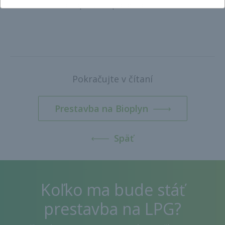
nákladné alebo dopravné spoločnosti.
Pokračujte v čítaní
Prestavba na Bioplyn
Späť
Koľko ma bude stáť
prestavba na LPG?