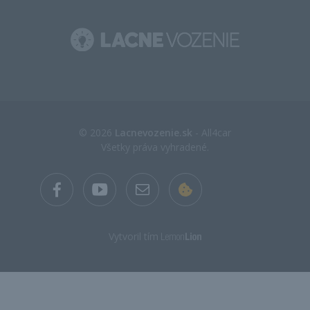
© 2026
Lacnevozenie.sk
- All4car
Všetky práva vyhradené.
Vytvoril tím