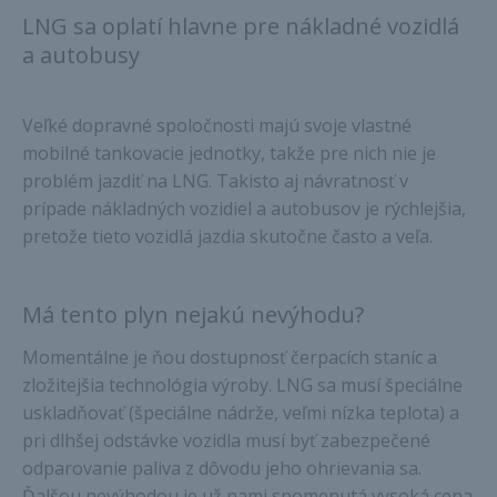
LNG sa oplatí hlavne pre nákladné vozidlá
a autobusy
Veľké dopravné spoločnosti majú svoje vlastné
mobilné tankovacie jednotky, takže pre nich nie je
problém jazdiť na LNG. Takisto aj návratnosť v
prípade nákladných vozidiel a autobusov je rýchlejšia,
pretože tieto vozidlá jazdia skutočne často a veľa.
Má tento plyn nejakú nevýhodu?
Momentálne je ňou dostupnosť čerpacích staníc a
zložitejšia technológia výroby. LNG sa musí špeciálne
uskladňovať (špeciálne nádrže, veľmi nízka teplota) a
pri dlhšej odstávke vozidla musí byť zabezpečené
odparovanie paliva z dôvodu jeho ohrievania sa.
Ďalšou nevýhodou je už nami spomenutá vysoká cena