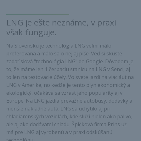
LNG je ešte neznáme, v praxi
však funguje.
Na Slovensku je technológia LNG veľmi málo
preferovaná a málo sa o nej aj píše. Veď si skúste
zadať slová "technológia LNG" do Google. Dôvodom je
to, že máme len 1 čerpaciu stanicu na LNG v Senci, aj
to len na testovacie účely. Vo svete jazdí najviac áut na
LNG v Amerike, no keďže je tento plyn ekonomický a
ekologický, očakáva sa vzrast jeho popularity aj v
Európe. Na LNG jazdia prevažne autobusy, dodávky a
menšie nákladné autá. LNG sa uchytilo aj pri
chladiarenských vozidlách, kde slúži nielen ako palivo,
ale aj ako dodávateľ chladu. Špičková firma Prins už
má pre LNG aj vyrobenú a v praxi odskúšanú
technológiu.