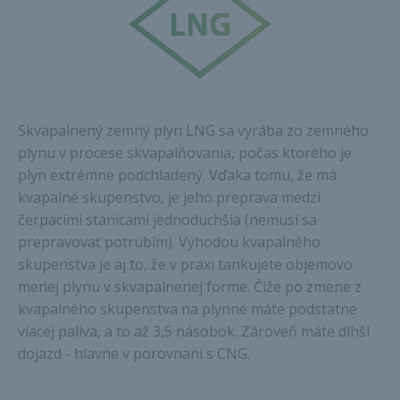
Skvapalnený zemný plyn LNG sa vyrába zo zemného
plynu v procese skvapalňovania, počas ktorého je
plyn extrémne podchladený. Vďaka tomu, že má
kvapalné skupenstvo, je jeho preprava medzi
čerpacími stanicami jednoduchšia (nemusí sa
prepravovať potrubím). Výhodou kvapalného
skupenstva je aj to, že v praxi tankujete objemovo
menej plynu v skvapalnenej forme. Čiže po zmene z
kvapalného skupenstva na plynné máte podstatne
viacej paliva, a to až 3,5 násobok. Zároveň máte dlhší
dojazd - hlavne v porovnaní s CNG.