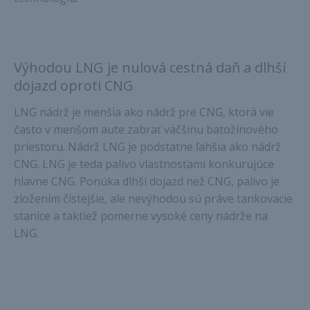
Výhodou LNG je nulová cestná daň a dlhší
dojazd oproti CNG
LNG nádrž je menšia ako nádrž pre CNG, ktorá vie
často v menšom aute zabrať väčšinu batožinového
priestoru. Nádrž LNG je podstatne ľahšia ako nádrž
CNG. LNG je teda palivo vlastnosťami konkurujúce
hlavne CNG. Ponúka dlhší dojazd než CNG, palivo je
zložením čistejšie, ale nevýhodou sú práve tankovacie
stanice a taktiež pomerne vysoké ceny nádrže na
LNG.